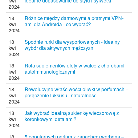
kwi
idealne dopasowanie do stylu i sylwetki
2024
18
Różnice między darmowymi a płatnymi VPN-
kwi
ami dla Androida - co wybrać?
2024
18
Spodnie rurki dla wysportowanych - idealny
kwi
wybór dla aktywnych mężczyzn
2024
18
Rola suplementów diety w walce z chorobami
kwi
autoimmunologicznymi
2024
18
Rewolucyjne właściwości oliwki w perfumach –
kwi
połączenie luksusu i naturalności
2024
18
Jak wybrać idealną sukienkę wieczorową z
kwi
koronkowymi detalami?
2024
18
5 popularnych perfum z zapachem werbena –