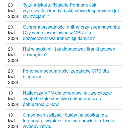
20
Tytuł artykułu: "Natalie Portman: Jak
kwi
wykorzystać trendy makijażowe inspirowane jej
2024
stylizacjami?
20
Ochrona prywatności online przy streamowaniu:
kwi
Czy warto inwestować w VPN dla
2024
bezpieczeństwa transmisji danych?
20
Raj w sypialni - jak dopasować firanki gotowe
kwi
do wnętrza?
2024
20
Fenomen popularności zegarków GPS dla
kwi
biegaczy
2024
19
Najlepszy VPN dla torrentów: jak zwiększyć
kwi
swoje bezpieczeństwo online podczas
2024
pobierania plików
19
6 modnych stylizacji butów na spotkanie z
kwi
terapeutą - wybierz idealne obuwie dla Twojej
2024
wygody i stylu