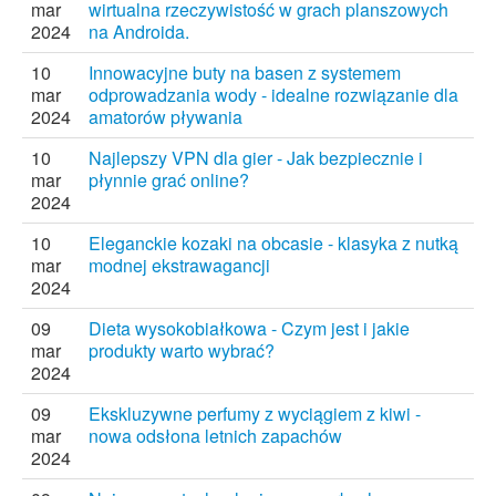
mar
wirtualna rzeczywistość w grach planszowych
2024
na Androida.
10
Innowacyjne buty na basen z systemem
mar
odprowadzania wody - idealne rozwiązanie dla
2024
amatorów pływania
10
Najlepszy VPN dla gier - Jak bezpiecznie i
mar
płynnie grać online?
2024
10
Eleganckie kozaki na obcasie - klasyka z nutką
mar
modnej ekstrawagancji
2024
09
Dieta wysokobiałkowa - Czym jest i jakie
mar
produkty warto wybrać?
2024
09
Ekskluzywne perfumy z wyciągiem z kiwi -
mar
nowa odsłona letnich zapachów
2024