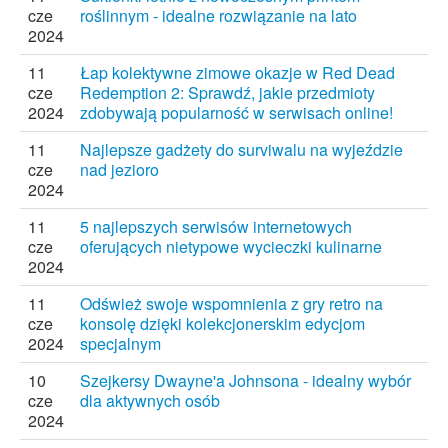
cze
roślinnym - idealne rozwiązanie na lato
2024
11
Łap kolektywne zimowe okazje w Red Dead
cze
Redemption 2: Sprawdź, jakie przedmioty
2024
zdobywają popularność w serwisach online!
11
Najlepsze gadżety do surviwalu na wyjeździe
cze
nad jezioro
2024
11
5 najlepszych serwisów internetowych
cze
oferujących nietypowe wycieczki kulinarne
2024
11
Odśwież swoje wspomnienia z gry retro na
cze
konsolę dzięki kolekcjonerskim edycjom
2024
specjalnym
10
Szejkersy Dwayne'a Johnsona - idealny wybór
cze
dla aktywnych osób
2024