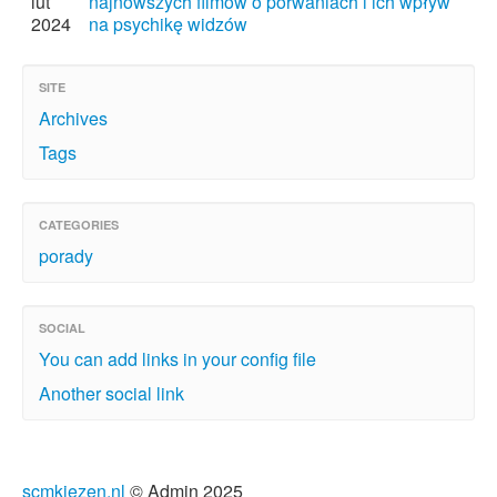
lut
najnowszych filmów o porwaniach i ich wpływ
2024
na psychikę widzów
SITE
Archives
Tags
CATEGORIES
porady
SOCIAL
You can add links in your config file
Another social link
scmkiezen.nl
© Admin 2025