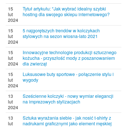
15
Tytuł artykułu: "Jak wybrać idealny szybki
lut
hosting dla swojego sklepu internetowego?
2024
15
5 najgorętszych trendów w kolczykach
lut
stylowych na sezon wiosna-lato 2021
2024
15
Innowacyjne technologie produkcji sztucznego
lut
kożucha - przyszłość mody z poszanowaniem
2024
dla zwierząt
15
Luksusowe buty sportowe - połączenie stylu i
lut
wygody
2024
13
Sześcienne kolczyki - nowy wymiar elegancji
lut
na imprezowych stylizacjach
2024
13
Sztuka wyrażania siebie - jak nosić t-shirty z
lut
nadrukami graficznymi jako element męskiej