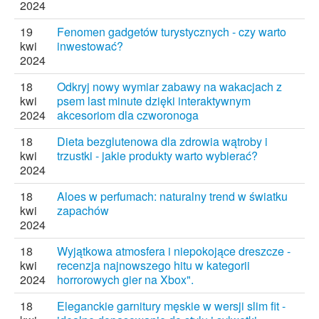
2024
19
Fenomen gadgetów turystycznych - czy warto
kwi
inwestować?
2024
18
Odkryj nowy wymiar zabawy na wakacjach z
kwi
psem last minute dzięki interaktywnym
2024
akcesoriom dla czworonoga
18
Dieta bezglutenowa dla zdrowia wątroby i
kwi
trzustki - jakie produkty warto wybierać?
2024
18
Aloes w perfumach: naturalny trend w światku
kwi
zapachów
2024
18
Wyjątkowa atmosfera i niepokojące dreszcze -
kwi
recenzja najnowszego hitu w kategorii
2024
horrorowych gier na Xbox".
18
Eleganckie garnitury męskie w wersji slim fit -