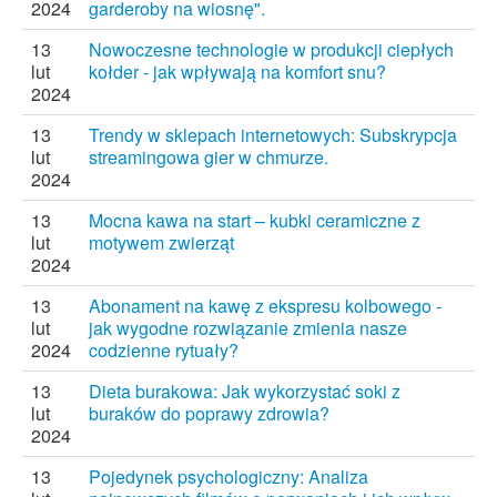
2024
garderoby na wiosnę".
13
Nowoczesne technologie w produkcji ciepłych
lut
kołder - jak wpływają na komfort snu?
2024
13
Trendy w sklepach internetowych: Subskrypcja
lut
streamingowa gier w chmurze.
2024
13
Mocna kawa na start – kubki ceramiczne z
lut
motywem zwierząt
2024
13
Abonament na kawę z ekspresu kolbowego -
lut
jak wygodne rozwiązanie zmienia nasze
2024
codzienne rytuały?
13
Dieta burakowa: Jak wykorzystać soki z
lut
buraków do poprawy zdrowia?
2024
13
Pojedynek psychologiczny: Analiza