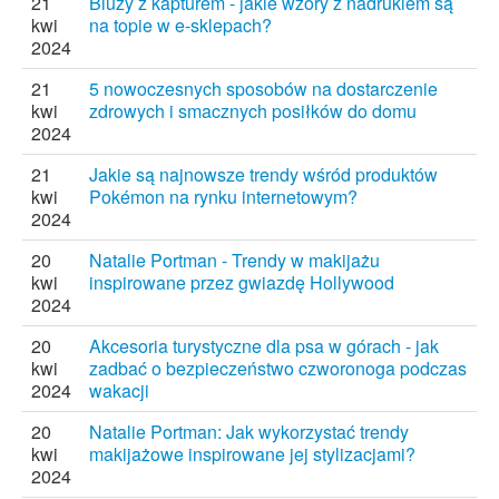
21
Bluzy z kapturem - jakie wzory z nadrukiem są
kwi
na topie w e-sklepach?
2024
21
5 nowoczesnych sposobów na dostarczenie
kwi
zdrowych i smacznych posiłków do domu
2024
21
Jakie są najnowsze trendy wśród produktów
kwi
Pokémon na rynku internetowym?
2024
20
Natalie Portman - Trendy w makijażu
kwi
inspirowane przez gwiazdę Hollywood
2024
20
Akcesoria turystyczne dla psa w górach - jak
kwi
zadbać o bezpieczeństwo czworonoga podczas
2024
wakacji
20
Natalie Portman: Jak wykorzystać trendy
kwi
makijażowe inspirowane jej stylizacjami?
2024