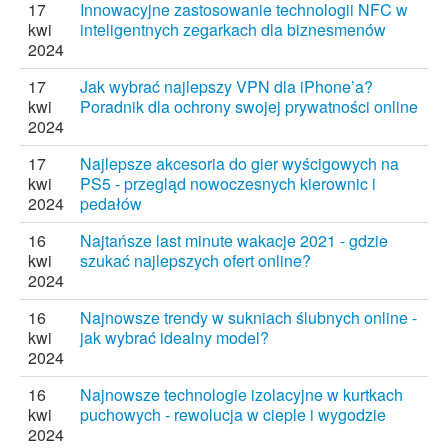
17
Innowacyjne zastosowanie technologii NFC w
kwi
inteligentnych zegarkach dla biznesmenów
2024
17
Jak wybrać najlepszy VPN dla iPhone’a?
kwi
Poradnik dla ochrony swojej prywatności online
2024
17
Najlepsze akcesoria do gier wyścigowych na
kwi
PS5 - przegląd nowoczesnych kierownic i
2024
pedałów
16
Najtańsze last minute wakacje 2021 - gdzie
kwi
szukać najlepszych ofert online?
2024
16
Najnowsze trendy w sukniach ślubnych online -
kwi
jak wybrać idealny model?
2024
16
Najnowsze technologie izolacyjne w kurtkach
kwi
puchowych - rewolucja w cieple i wygodzie
2024