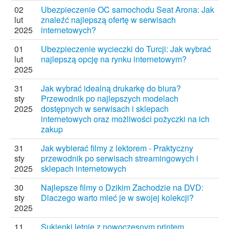
02
Ubezpieczenie OC samochodu Seat Arona: Jak
lut
znaleźć najlepszą ofertę w serwisach
2025
internetowych?
01
Ubezpieczenie wycieczki do Turcji: Jak wybrać
lut
najlepszą opcję na rynku internetowym?
2025
31
Jak wybrać idealną drukarkę do biura?
sty
Przewodnik po najlepszych modelach
2025
dostępnych w serwisach i sklepach
internetowych oraz możliwości pożyczki na ich
zakup
31
Jak wybierać filmy z lektorem - Praktyczny
sty
przewodnik po serwisach streamingowych i
2025
sklepach internetowych
30
Najlepsze filmy o Dzikim Zachodzie na DVD:
sty
Dlaczego warto mieć je w swojej kolekcji?
2025
11
Sukienki letnie z nowoczesnym printem