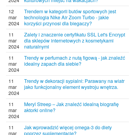
2024
kulturowych miejsc na wakacjach?
12
Trendem w kategorii butów sportowych jest
mar
technologia Nike Air Zoom Turbo - jakie
2024
korzyści przynosi dla biegaczy?
11
Zalety i znaczenie certyfikatu SSL Let's Encrypt
mar
dla sklepów internetowych z kosmetykami
2024
naturalnymi
11
Trendy w perfumach z nutą figową - jak znaleźć
mar
idealny zapach dla siebie?
2024
11
Trendy w dekoracji sypialni: Parawany na wiatr
mar
jako funkcjonalny element wystroju wnętrza.
2024
11
Meryl Streep – Jak znaleźć idealną biografię
mar
aktorki online?
2024
11
Jak wprowadzić więcej omega-3 do diety
mar
poprzez suplementację?