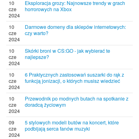
10
Eksploracja grozy: Najnowsze trendy w grach
cze
horrorowych na Xbox
2024
10
Darmowe domeny dla sklepów internetowych:
cze
czy warto?
2024
10
Skórki broni w CS:GO - jak wybierać te
cze
najlepsze?
2024
10
6 Praktycznych zastosowań suszarki do rąk z
cze
funkcją jonizacji, o których musisz wiedzieć
2024
10
Przewodnik po modnych butach na spotkanie z
cze
doradcą życiowym
2024
09
5 stylowych modeli butów na koncert, które
cze
podbijają serca fanów muzyki
2024