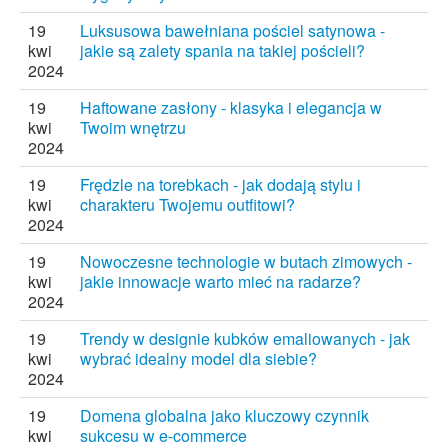
19
Luksusowa bawełniana pościel satynowa -
kwi
jakie są zalety spania na takiej pościeli?
2024
19
Haftowane zasłony - klasyka i elegancja w
kwi
Twoim wnętrzu
2024
19
Frędzle na torebkach - jak dodają stylu i
kwi
charakteru Twojemu outfitowi?
2024
19
Nowoczesne technologie w butach zimowych -
kwi
jakie innowacje warto mieć na radarze?
2024
19
Trendy w designie kubków emaliowanych - jak
kwi
wybrać idealny model dla siebie?
2024
19
Domena globalna jako kluczowy czynnik
kwi
sukcesu w e-commerce