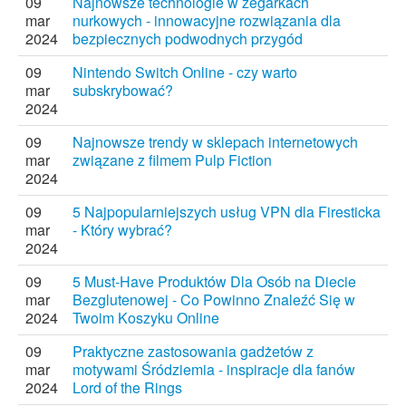
09
Najnowsze technologie w zegarkach
mar
nurkowych - innowacyjne rozwiązania dla
2024
bezpiecznych podwodnych przygód
09
Nintendo Switch Online - czy warto
mar
subskrybować?
2024
09
Najnowsze trendy w sklepach internetowych
mar
związane z filmem Pulp Fiction
2024
09
5 Najpopularniejszych usług VPN dla Firesticka
mar
- Który wybrać?
2024
09
5 Must-Have Produktów Dla Osób na Diecie
mar
Bezglutenowej - Co Powinno Znaleźć Się w
2024
Twoim Koszyku Online
09
Praktyczne zastosowania gadżetów z
mar
motywami Śródziemia - inspiracje dla fanów
2024
Lord of the Rings