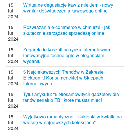
15
Wirtualne degustacje kaw z mlekiem - nowy
lut
wymiar doświadczenia kawowego online
2024
15
Rozwiązania e-commerce w chmurze - jak
lut
skutecznie zarządzać sprzedażą online
2024
15
Zegarek do koszuli na rynku internetowym:
lut
innowacyjne technologie w eleganckim
2024
wydaniu
15
5 Najciekawszych Trendów w Zakresie
lut
Elektroniki Konsumenckiej w Sklepach
2024
Internetowych
15
Tytuł artykułu: "5 Niesamowitych gadżetów dla
lut
fanów seriali o FBI, które musisz mieć!
2024
15
Wyjątkowo romantyczne – sukienki w kwiatki na
lut
wiosnę w najnowszych kolekcjach".
2024