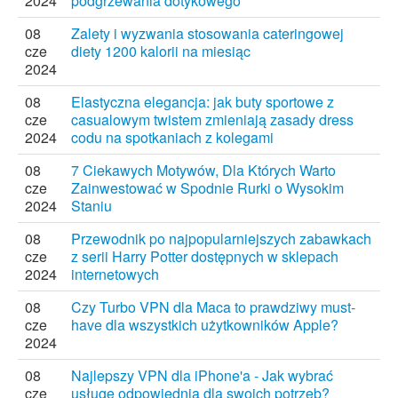
2024
podgrzewania dotykowego
08
Zalety i wyzwania stosowania cateringowej
cze
diety 1200 kalorii na miesiąc
2024
08
Elastyczna elegancja: jak buty sportowe z
cze
casualowym twistem zmieniają zasady dress
2024
codu na spotkaniach z kolegami
08
7 Ciekawych Motywów, Dla Których Warto
cze
Zainwestować w Spodnie Rurki o Wysokim
2024
Staniu
08
Przewodnik po najpopularniejszych zabawkach
cze
z serii Harry Potter dostępnych w sklepach
2024
internetowych
08
Czy Turbo VPN dla Maca to prawdziwy must-
cze
have dla wszystkich użytkowników Apple?
2024
08
Najlepszy VPN dla iPhone'a - Jak wybrać
cze
usługę odpowiednią dla swoich potrzeb?