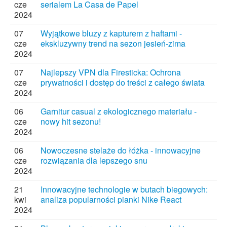
cze
serialem La Casa de Papel
2024
07
Wyjątkowe bluzy z kapturem z haftami -
cze
ekskluzywny trend na sezon jesień-zima
2024
07
Najlepszy VPN dla Firesticka: Ochrona
cze
prywatności i dostęp do treści z całego świata
2024
06
Garnitur casual z ekologicznego materiału -
cze
nowy hit sezonu!
2024
06
Nowoczesne stelaże do łóżka - innowacyjne
cze
rozwiązania dla lepszego snu
2024
21
Innowacyjne technologie w butach biegowych:
kwi
analiza popularności pianki Nike React
2024