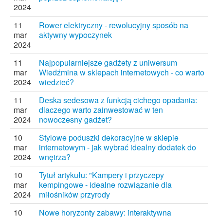
2024
11
Rower elektryczny - rewolucyjny sposób na
mar
aktywny wypoczynek
2024
11
Najpopularniejsze gadżety z uniwersum
mar
Wiedźmina w sklepach internetowych - co warto
2024
wiedzieć?
11
Deska sedesowa z funkcją cichego opadania:
mar
dlaczego warto zainwestować w ten
2024
nowoczesny gadżet?
10
Stylowe poduszki dekoracyjne w sklepie
mar
internetowym - jak wybrać idealny dodatek do
2024
wnętrza?
10
Tytuł artykułu: "Kampery i przyczepy
mar
kempingowe - idealne rozwiązanie dla
2024
miłośników przyrody
10
Nowe horyzonty zabawy: interaktywna